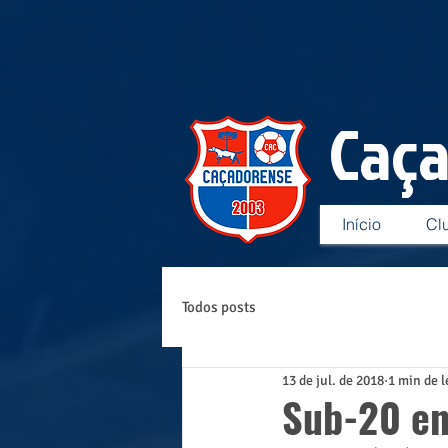
Caç
Início
Cl
Todos posts
13 de jul. de 2018
1 min de l
Sub-20 en