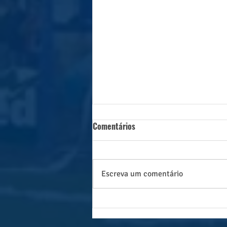
Comentários
Escreva um comentário
Caçadorense conquista de
forma invicta o título dos