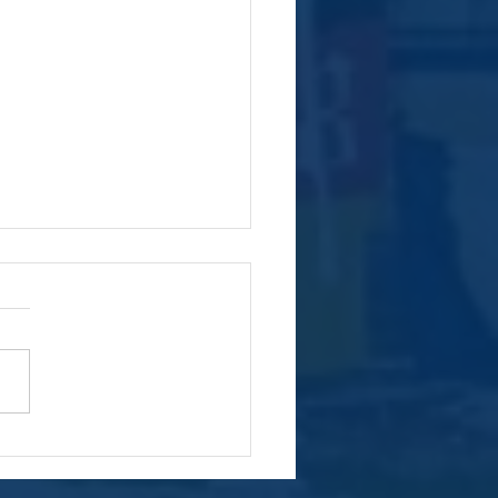
l de Convocação -
bléia Geral Extraordinária