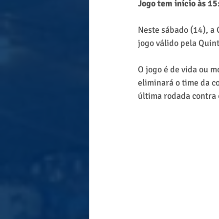
Jogo tem início às 15
Neste sábado (14), a 
jogo válido pela Qui
O jogo é de vida ou mo
eliminará o time da co
última rodada contra 