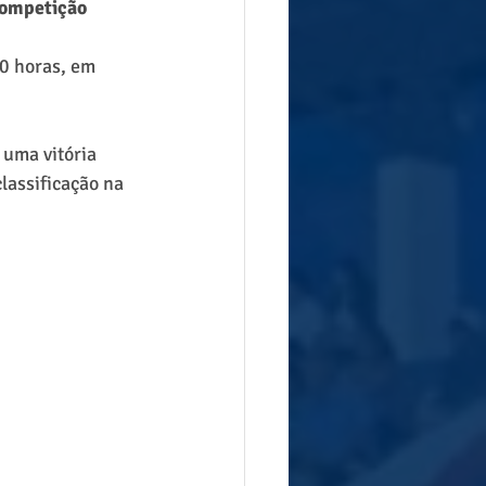
 competição
0 horas, em 
.
 uma vitória 
lassificação na 