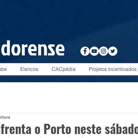
adorense
ube
Elencos
CACpédia
Projetos Incentivados
eitura
frenta o Porto neste sábad