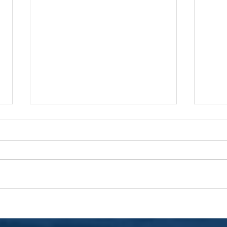
Caçadorense garante vaga nas
Edita
quartas de final dos Joguinhos
Assem