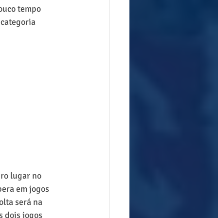
pouco tempo 
categoria 
ro lugar no 
pera em jogos 
olta será na 
 dois jogos 