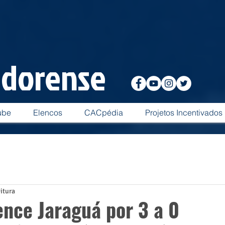
adorense
ube
Elencos
CACpédia
Projetos Incentivados
eitura
ence Jaraguá por 3 a 0