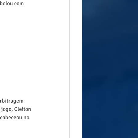
abelou com 
arbitragem 
jogo, Cleiton 
 cabeceou no 