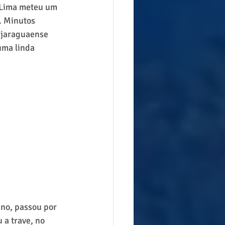
 Lima meteu um 
. Minutos 
 jaraguaense 
uma linda 
no, passou por 
 a trave, no 