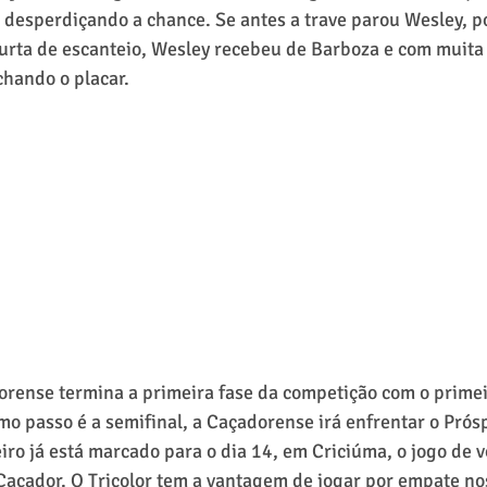
 desperdiçando a chance. Se antes a trave parou Wesley, 
urta de escanteio, Wesley recebeu de Barboza e com muita 
hando o placar.
orense termina a primeira fase da competição com o primei
imo passo é a semifinal, a Caçadorense irá enfrentar o Prós
eiro já está marcado para o dia 14, em Criciúma, o jogo de v
açador. O Tricolor tem a vantagem de jogar por empate nos