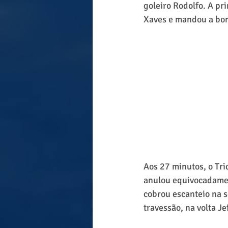
goleiro Rodolfo. A pr
Xaves e mandou a bom
Aos 27 minutos, o Tri
anulou equivocadament
cobrou escanteio na 
travessão, na volta J