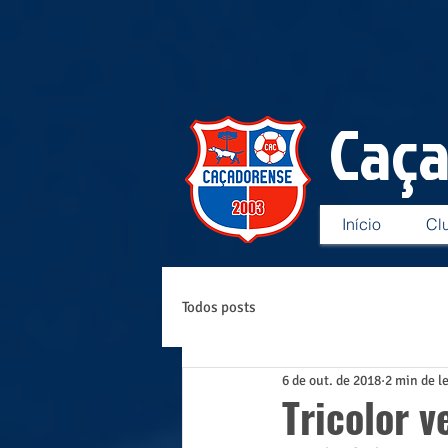
Caç
Início
Cl
Todos posts
6 de out. de 2018
2 min de l
Tricolor v