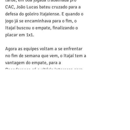
tarde, em boa jogada trabalhada pro 
CAC, João Lucas bateu cruzado para a 
defesa do goleiro Itajaiense. E quando o 
jogo já se encaminhava para o fim, o 
Itajaí buscou o empate, finalizando o 
placar em 1x1.
Agora as equipes voltam a se enfrentar 
no fim de semana que vem, o Itajaí tem a 
vantagem do empate, para a 
Caçadorense só e vitória interessa para 
buscar a vaga na grande final.
Posts recentes
Ver tudo